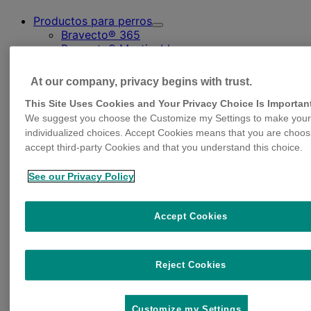
Productos para perros
Toggle
Bravecto® 365
Submenu
Bravecto® Masticable
for
Bravecto® 1M para Perros
Productos
para
At our company, privacy begins with trust.
perros
This Site Uses Cookies and Your Privacy Choice Is Importan
We suggest you choose the Customize my Settings to make your
individualized choices. Accept Cookies means that you are choos
accept third-party Cookies and that you understand this choice.
See our Privacy Policy
Productos para gatos
Toggle
Bravecto® Spot-On para Gatos
Submenu
for
Accept Cookies
Productos
para
gatos
Reject Cookies
Customize my Settings