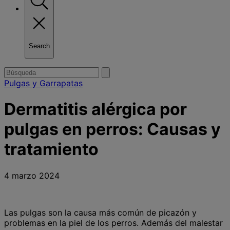
Search
Toggle
search
Buscar
enviar
búsqueda
por
Pulgas y Garrapatas
Dermatitis alérgica por
pulgas en perros: Causas y
tratamiento
4 marzo 2024
Las pulgas son la causa más común de picazón y
problemas en la piel de los perros. Además del malestar