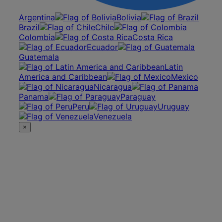
Argentina
Bolivia
Brazil
Chile
Colombia
Costa Rica
Ecuador
Guatemala
Latin
America and Caribbean
Mexico
Nicaragua
Panama
Paraguay
Peru
Uruguay
Venezuela
×