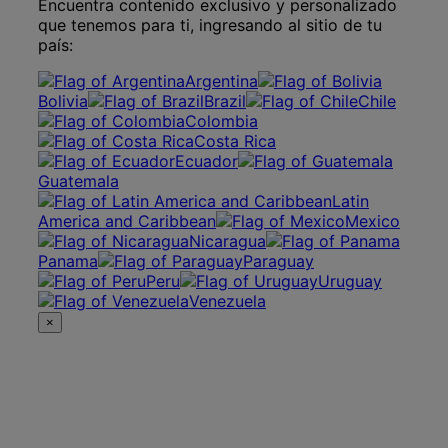
Encuentra contenido exclusivo y personalizado
que tenemos para ti, ingresando al sitio de tu
país:
Argentina
Bolivia
Brazil
Chile
Colombia
Costa Rica
Ecuador
Guatemala
Latin
America and Caribbean
Mexico
Nicaragua
Panama
Paraguay
Peru
Uruguay
Venezuela
×