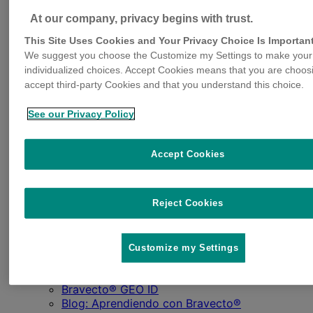
At our company, privacy begins with trust.
This Site Uses Cookies and Your Privacy Choice Is Importan
We suggest you choose the Customize my Settings to make your
individualized choices. Accept Cookies means that you are choos
accept third-party Cookies and that you understand this choice.
See our Privacy Policy
Accept Cookies
Productos para perros
Bravecto® 365
Reject Cookies
Bravecto® Masticable
Bravecto® 1M para Perros
Productos para gatos
Bravecto® Spot-On para Gatos
Customize my Settings
Recursos
Bravecto® GEO ID
Blog: Aprendiendo con Bravecto®